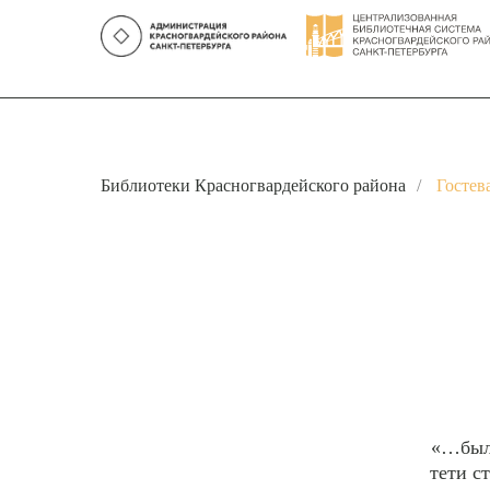
Библиотеки Красногвардейского района
/
Гостев
«…было
тети с