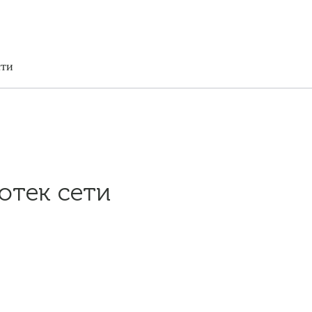
сти
отек сети