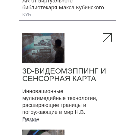
AR от виртуального
библиотекаря Макса Кубинского
КУБ
3D-ВИДЕОМЭППИНГ И
СЕНСОРНАЯ КАРТА
Инновационные
мультимедийные технологии,
расширяющие границы и
погружающие в мир Н.В.
Гоголя
Гоголя